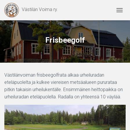
Västilän Voima ry.
N
A
V
I
G
Frisbeegolf
O
I
N
T
I
P
Västilänvoiman frisbeegolfrata alkaa urheiluradan
Ä
Ä
eteläpuolelta ja kulkee viereisen metsäalueen pururataa
L
pitkin takaisin urheilukentälle. Ensimmäinen heittopaikka on
L
urheiluradan eteläpuolella. Radalla on yhteensä 10 väylää.
E
/
P
O
I
S