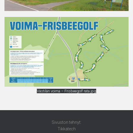
Västilän voima – Frisbeegolf rata.jpg
Sivuston tehnyt:
Tikkatech